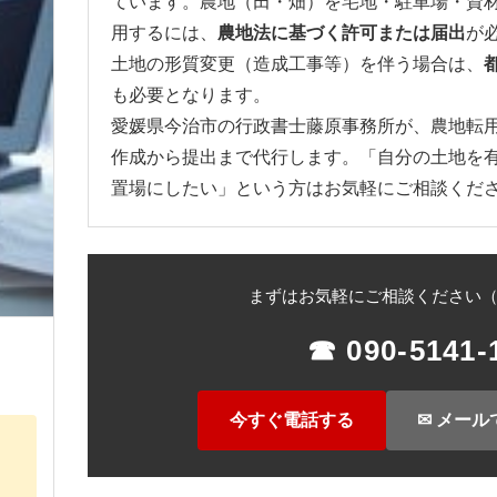
ています。農地（田・畑）を宅地・駐車場・資
用するには、
農地法に基づく許可または届出
が
土地の形質変更（造成工事等）を伴う場合は、
も必要となります。
愛媛県今治市の行政書士藤原事務所が、農地転
作成から提出まで代行します。「自分の土地を
置場にしたい」という方はお気軽にご相談くだ
まずはお気軽にご相談ください
☎ 090-5141-
今すぐ電話する
✉ メール