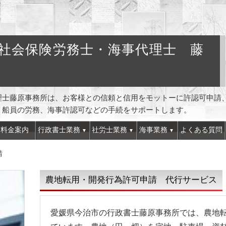
社会保険労務士・海事代理士 藤
理士藤原事務所は、お客様との信頼と信用をモットーに許認可申請
、船員の労務、海事許認可などの手続をサポートします。
料金案内
行政書士業務
社労士業務
海事業務
よくある質問
請
農地転用・開発行為許可申請 代行サービス
愛媛県今治市の行政書士藤原事務所では、農地