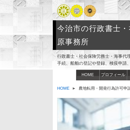
今治市の行政書士・
原事務所
行政書士・社会保険労務士・海事代
手続、船舶の登記や登録、検疫申請
HOME
プロフィール
HOME
►
農地転用・開発行為許可申